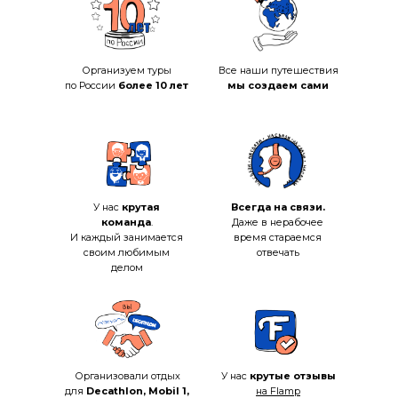
Организуем туры
Все наши путешествия
по России
более 10 лет
мы создаем сами
У нас
крутая
Всегда на связи.
команда
.
Даже в нерабочее
И каждый занимается
время стараемся
своим любимым
отвечать
делом
Организовали отдых
У нас
крутые отзывы
для
Decathlon, Mobil 1,
на Flamp