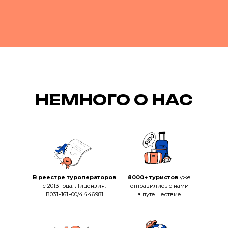
НЕМНОГО О НАС
РЕКА КАТУНЬ
В реестре туроператоров
8000+ туристов
уже
с 2013 года. Лицензия:
отправились с нами
В031−161−00/4 446 981
в путешествие