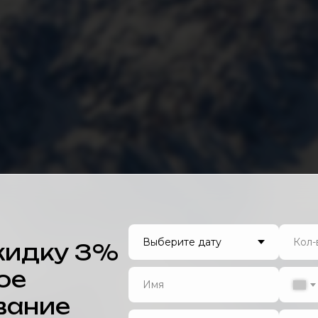
кидку 3%
ое
вание