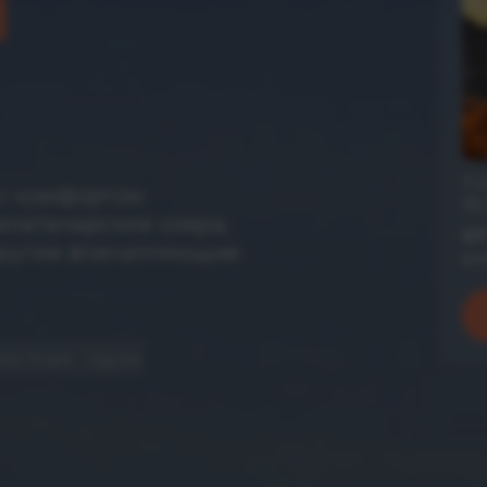
И
7-1
 с комфортом
18-
ехатанарские озера,
о
другие впечатляющие
вк
 местным гидом