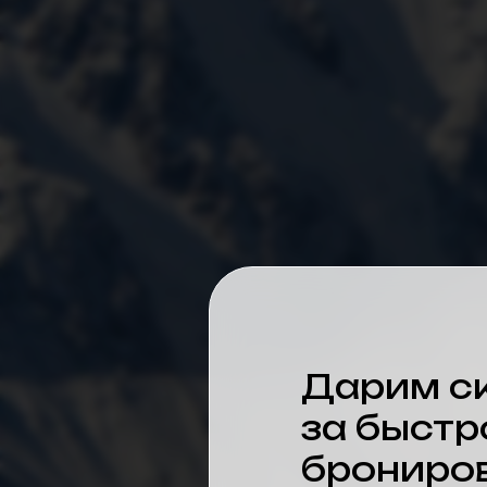
Дарим с
за быстр
брониро