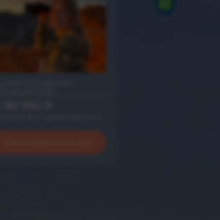
2 июля | 4-9 августа |
23 августа 2026
т 89 990 ₽
лючено все, кроме перелета
Узнать подробности по туру