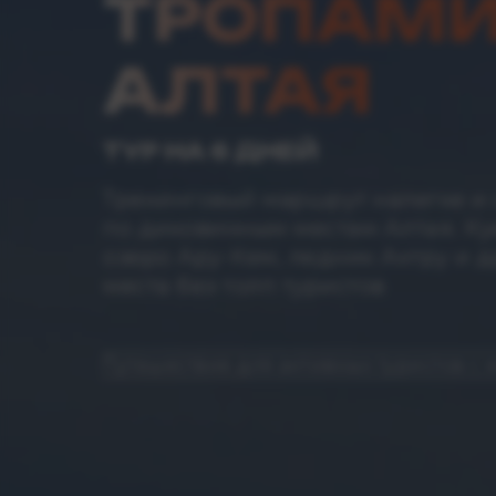
ТРОПАМ
АЛТАЯ
ТУР НА 6 ДНЕЙ
Трекинговый маршрут налегке и
по диковинным местам Алтая. Ку
озеро Ару-Кем, ледник Актру и 
места без толп туристов
Путешествие для активных туристов с