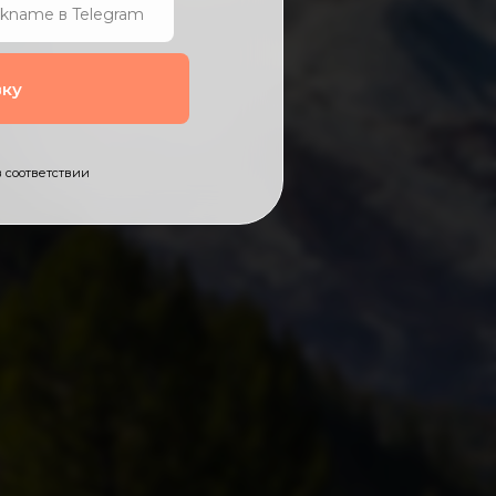
вку
 соответствии