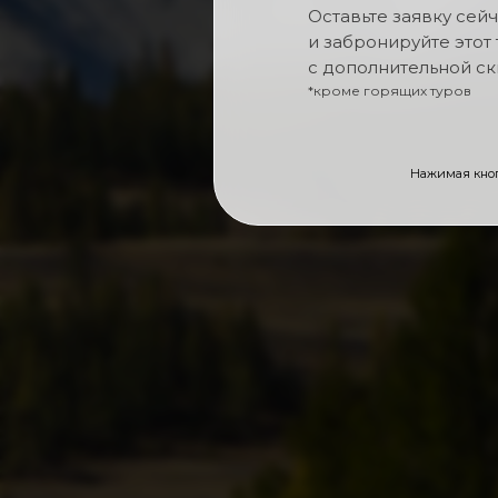
Оставьте заявку сей
и забронируйте этот 
с дополнительной с
*кроме горящих туров
Нажимая кноп