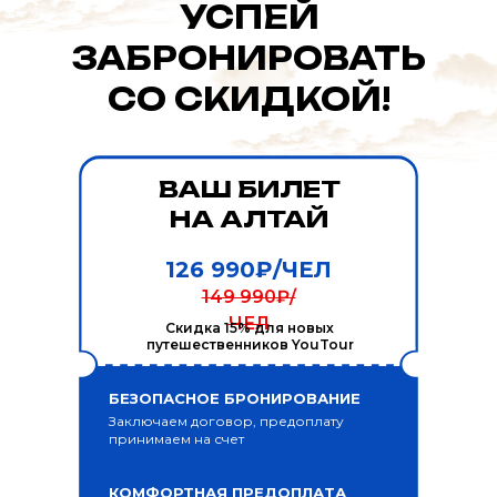
УСПЕЙ
ЗАБРОНИРОВАТЬ
СО СКИДКОЙ!
ВАШ БИЛЕТ
НА АЛТАЙ
126 990₽/ЧЕЛ
149 990₽/
ЧЕЛ
Скидка 15% для новых
путешественников YouTour
БЕЗОПАСНОЕ БРОНИРОВАНИЕ
Заключаем договор, предоплату
принимаем на счет
КОМФОРТНАЯ ПРЕДОПЛАТА