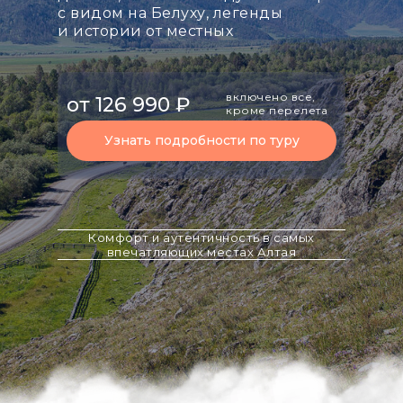
с видом на Белуху, легенды
и истории от местных
включено все,
от 126 990 ₽
кроме перелета
Узнать подробности по туру
Комфорт и аутентичность в самых
впечатляющих местах Алтая