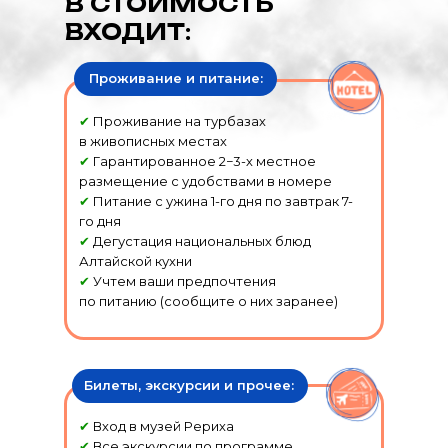
В СТОИМОСТЬ
ВХОДИТ:
Проживание и питание:
✔
Проживание на турбазах
в живописных местах
✔
Гарантированное 2−3-х местное
размещение с удобствами в номере
✔
Питание с ужина 1-го дня по завтрак 7-
го дня
✔
Дегустация национальных блюд
Алтайской кухни
✔
Учтем ваши предпочтения
по питанию (сообщите о них заранее)
Билеты, экскурсии и прочее:
✔
Вход в музей Рериха
✔
Все экскурсии по программе