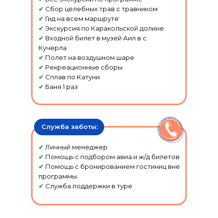
✔
Сбор целебных трав с травником
✔
Гид на всем маршруте
✔
Экскурсия по Каракольской долине
✔
Входной билет в музей Аил в с.
Кучерла
✔
Полет на воздушном шаре
✔
Рекреационные сборы
✔
Сплав по Катуни
✔
Баня 1 раз
Служба заботы:
✔
Личный менеджер
✔
Помощь с подбором авиа и ж/д билетов
✔
Помощь с бронированием гостиниц вне
программы
✔
Служба поддержки в туре