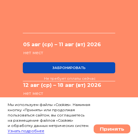
05 авг (ср) – 11 авг (вт) 2026
нет мест
ЗАБРОНИРОВАТЬ
Не требует оплаты сейчас
12 авг (ср) – 18 авг (вт) 2026
нет мест
Мы используем файлы «Cookies». Нажимая
ЗАБРОНИРОВАТЬ
кнопку «Принять» или продолжая
пользоваться сайтом, вы соглашаетесь
Не требует оплаты сейчас
на размещение файлов «Cookies»
19 авг (ср) – 25 авг (вт) 2026
и обработку данных метрических систем.
Принять
Узнать подробнее
Горящий тур 117 990₽, осталось 4