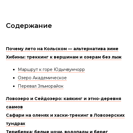
Содержание
Почему лето на Кольском — альтернатива зиме
Хибины: треккинг к вершинам и озерам без лыж
Маршрут к горе Юдычвумчорр
Озеро Академическое
Перевал Эльморайок
Ловозеро и Сейдозеро: каякинг и этно-деревня
саамов
Сафари на оленях и хаски-трекинг в Ловозерских
тундрах
Териберка: белые ночи, водопады и берег