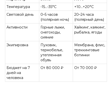
Температура
-15…-35°C
+10…+20°C
Световой день
0–5 часов
20–24 часа
(полярная ночь)
(полярный день)
Активности
Горные лыжи,
Хайкинг, каякинг,
снегоходы,
рыбалка, ягоды
сияние
Экипировка
Пуховик,
Мембрана, флис,
термобелье,
треккинговые
утепленная
ботинки
обувь
Бюджет на 7
От 80 000 ₽
От 70 000 ₽
дней на
человека