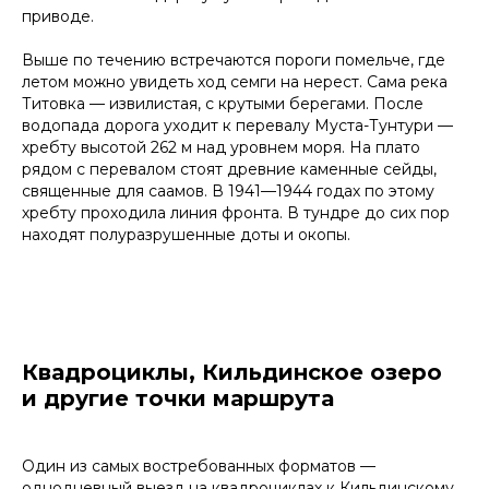
приводе.
Выше по течению встречаются пороги помельче, где
летом можно увидеть ход семги на нерест. Сама река
Титовка — извилистая, с крутыми берегами. После
водопада дорога уходит к перевалу Муста-Тунтури —
хребту высотой 262 м над уровнем моря. На плато
рядом с перевалом стоят древние каменные сейды,
священные для саамов. В 1941—1944 годах по этому
хребту проходила линия фронта. В тундре до сих пор
находят полуразрушенные доты и окопы.
Квадроциклы, Кильдинское озеро
и другие точки маршрута
Один из самых востребованных форматов —
однодневный выезд на квадроциклах к Кильдинскому