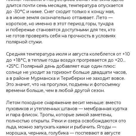
длится почти семь месяцев, температура опускается
до -30°C и ниже. Снег сходит только к концу мая,
а в июне земля окончательно оттаивает. Лето —
короткое, но именно в этот период горы, тундра
и побережье становятся доступными для тех, кто
не готов проверять себя на прочность в условиях
полярной стужи.
Средняя температура июля и августа колеблется от +10
до +18°C, в теплые годы воздух прогревается до +20…
+25°C. Полярный день добавляет еще один плюс:
солнце не уходит за горизонт больше двадцати часов,
а в районе Мурманска и Териберки не заходит вовсе.
Это значит, что на прогулки, подъемы и фотосъемку
времени больше, чем в любой другой сезон.
Летом походное снаряжение весит меньше: вместо
пуховиков и утепленных штанов — мембранная куртка
и пара флисок. Тропы, которые зимой заметены,
полностью открыты. Реки и озера освобождаются ото
льда, можно запускать каяки и рыбачить. Ягоды —
морошка, черника, голубика — поспевают в августе