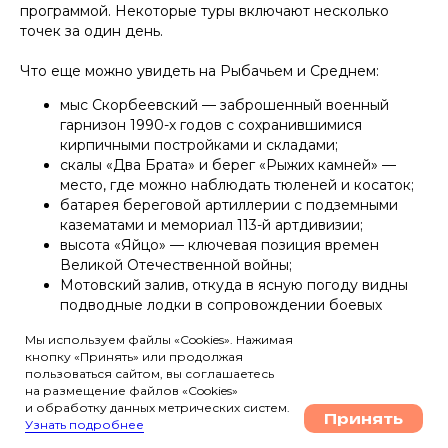
программой. Некоторые туры включают несколько
точек за один день.
Что еще можно увидеть на Рыбачьем и Среднем:
мыс Скорбеевский — заброшенный военный
гарнизон 1990-х годов с сохранившимися
кирпичными постройками и складами;
скалы «Два Брата» и берег «Рыжих камней» —
место, где можно наблюдать тюленей и косаток;
батарея береговой артиллерии с подземными
казематами и мемориал 113-й артдивизии;
высота «Яйцо» — ключевая позиция времен
Великой Отечественной войны;
Мотовский залив, откуда в ясную погоду видны
подводные лодки в сопровождении боевых
кораблей.
Мы используем файлы «Cookies». Нажимая
кнопку «Принять» или продолжая
пользоваться сайтом, вы соглашаетесь
Трехдневные туры на квадроциклах стоят от 155
на размещение файлов «Cookies»
000 руб. с человека и включают ночевки на турбазе,
и обработку данных метрических систем.
Принять
питание и сопровождение гида. Однодневные
Узнать подробнее
радиальные выезды обходятся дешевле — от 15 000