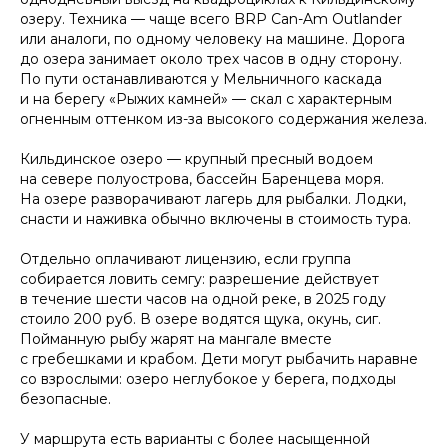
озеру. Техника — чаще всего BRP Can-Am Outlander
или аналоги, по одному человеку на машине. Дорога
до озера занимает около трех часов в одну сторону.
По пути останавливаются у Мельничного каскада
и на берегу «Рыжих камней» — скал с характерным
огненным оттенком из-за высокого содержания железа.
Кильдинское озеро — крупный пресный водоем
на севере полуострова, бассейн Баренцева моря.
На озере разворачивают лагерь для рыбалки. Лодки,
снасти и наживка обычно включены в стоимость тура.
Отдельно оплачивают лицензию, если группа
собирается ловить семгу: разрешение действует
в течение шести часов на одной реке, в 2025 году
стоило 200 руб. В озере водятся щука, окунь, сиг.
Пойманную рыбу жарят на мангале вместе
с гребешками и крабом. Дети могут рыбачить наравне
со взрослыми: озеро неглубокое у берега, подходы
безопасные.
У маршрута есть варианты с более насыщенной