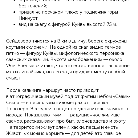
без течений;
привал на песчаном пляже у подножия горы
Нинчурт;
вид на скалу с фигурой Куйвы высотой 75 м.
Сейдозеро тянется на 8 км в длину, берега окружены
крутыми склонами. На одной из скал видно темное
пятно — фигуру Куйвы, мифологического персонажа
саамских сказаний. Высота «изображения» — около
75 м. Ученые считают, что это естественное наслоение
мха и лишайника, но легенды придают месту особый
смысл.
После каякинга маршрут часто приводит
в этнографический музей под открытым небом «Саамь-
Сыйт» — в нескольких километрах от поселка
Ловозеро. Экскурсию ведет представитель саамского
народа. Показывают чум — традиционное жилище
саамов, рассказывают про быт, оленеводство и охоту.
На территории живут олени, хаски, песцы и еноты.
Животных можно кормить — для детей это главное