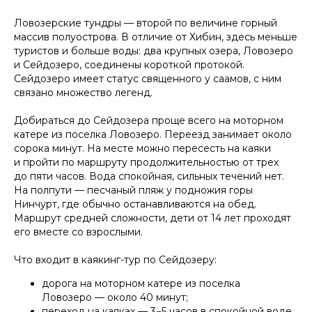
Ловозерские тундры — второй по величине горный
массив полуострова. В отличие от Хибин, здесь меньше
туристов и больше воды: два крупных озера, Ловозеро
и Сейдозеро, соединены короткой протокой.
Сейдозеро имеет статус священного у саамов, с ним
связано множество легенд.
Добираться до Сейдозера проще всего на моторном
катере из поселка Ловозеро. Переезд занимает около
сорока минут. На месте можно пересесть на каяки
и пройти по маршруту продолжительностью от трех
до пяти часов. Вода спокойная, сильных течений нет.
На полпути — песчаный пляж у подножия горы
Нинчурт, где обычно останавливаются на обед.
Маршрут средней сложности, дети от 14 лет проходят
его вместе со взрослыми.
Что входит в каякинг-тур по Сейдозеру:
дорога на моторном катере из поселка
Ловозеро — около 40 минут;
переход на каяках — 3−5 часов в спокойной воде