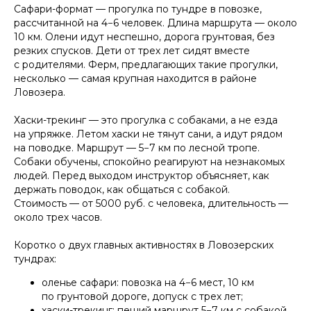
Сафари-формат — прогулка по тундре в повозке,
рассчитанной на 4−6 человек. Длина маршрута — около
10 км. Олени идут неспешно, дорога грунтовая, без
резких спусков. Дети от трех лет сидят вместе
с родителями. Ферм, предлагающих такие прогулки,
несколько — самая крупная находится в районе
Ловозера.
Хаски-трекинг — это прогулка с собаками, а не езда
на упряжке. Летом хаски не тянут сани, а идут рядом
на поводке. Маршрут — 5−7 км по лесной тропе.
Собаки обучены, спокойно реагируют на незнакомых
людей. Перед выходом инструктор объясняет, как
держать поводок, как общаться с собакой.
Стоимость — от 5000 руб. с человека, длительность —
около трех часов.
Коротко о двух главных активностях в Ловозерских
тундрах:
оленье сафари: повозка на 4−6 мест, 10 км
по грунтовой дороге, допуск с трех лет;
хаски-трекинг: пеший маршрут 5−7 км с собакой