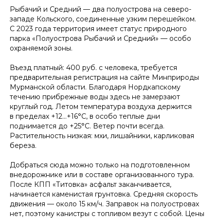
Рыбачий и Средний — два полуострова на северо-
западе Кольского, соединенные узким перешейком.
С 2023 года территория имеет статус природного
парка «Полуострова Рыбачий и Средний» — особо
охраняемой зоны.
Въезд платный: 400 руб. с человека, требуется
предварительная регистрация на сайте Минприроды
Мурманской области. Благодаря Нордкапскому
течению прибрежные воды здесь не замерзают
круглый год. Летом температура воздуха держится
в пределах +12…+16°C, в особо теплые дни
поднимается до +25°C. Ветер почти всегда.
Растительность низкая: мхи, лишайники, карликовая
береза.
Добраться сюда можно только на подготовленном
внедорожнике или в составе организованного тура.
После КПП «Титовка» асфальт заканчивается,
начинается каменистая грунтовка. Средняя скорость
движения — около 15 км/ч. Заправок на полуостровах
нет, поэтому канистры с топливом везут с собой. Цены