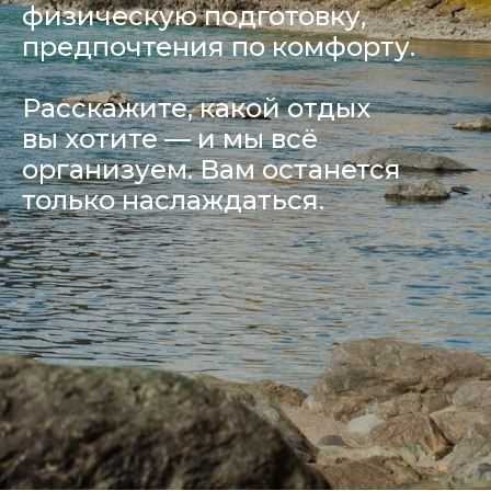
физическую подготовку,
предпочтения по комфорту.
Расскажите, какой отдых
вы хотите — и мы всё
организуем. Вам останется
только наслаждаться.